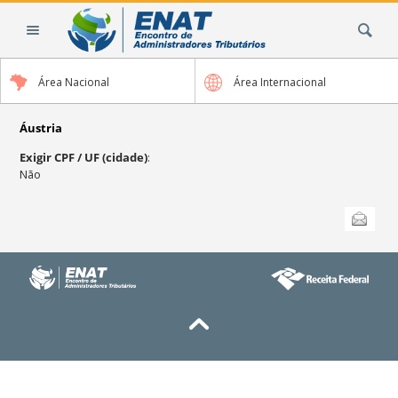
Ir
Busca
para
o
conteúdo.
Área Nacional
Área Internacional
|
Ir
para
Áustria
a
Exigir CPF / UF (cidade)
:
navegação
Não
Ações
Enviar
do
documento