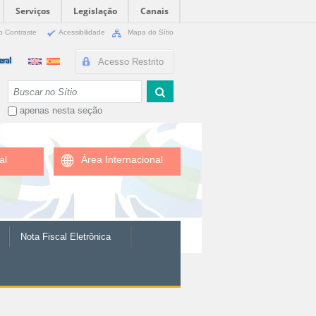
Serviços
Legislação
Canais
o Contraste
Acessibilidade
Mapa do Sítio
Acesso Restrito
Busca
apenas nesta seção
al
Área Internacional
Nota Fiscal Eletrônica