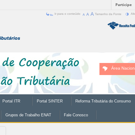
Participe
Ir para o conteúdo
Tamanho da Fonte
Alt
Área Nacion
Portal ITR
Portal SINTER
Reforma Tributária do Consumo
Grupos de Trabalho ENAT
Fale Conosco