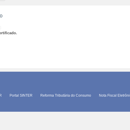
ão
)
rtificado.
TR
Portal SINTER
Reforma Tributária do Consumo
Nota Fiscal Eletrôn