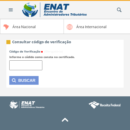
Ir
Busca
para
o
conteúdo.
Área Nacional
Área Internacional
|
Ir
para
Consultar código de verificação
a
Código de Verificação
(Obrigatório)
navegação
Informe o códido como consta no certificado.