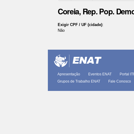
Coreia, Rep. Pop. Demo
Exigir CPF / UF (cidade)
:
Não
Ações
do
documento
Apresentação
Eventos ENAT
Portal I
Grupos de Trabalho ENAT
Fale Conosco