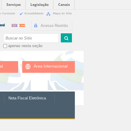
Serviços
Legislação
Canais
o Contraste
Acessibilidade
Mapa do Sítio
Acesso Restrito
Busca
apenas nesta seção
al
Área Internacional
Nota Fiscal Eletrônica