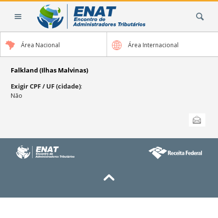
Ir
Busca
para
o
conteúdo.
Área Nacional
Área Internacional
|
Ir
para
Falkland (Ilhas Malvinas)
a
Exigir CPF / UF (cidade)
:
navegação
Não
Ações
Enviar
do
documento