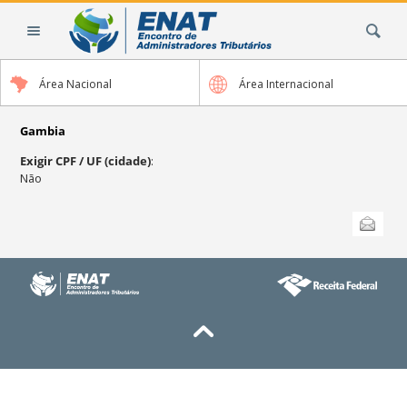
Ir
Busca
para
o
conteúdo.
Área Nacional
Área Internacional
|
Ir
para
Gambia
a
Exigir CPF / UF (cidade)
:
navegação
Não
Ações
Enviar
do
documento