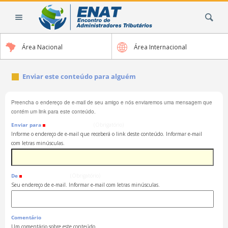
Ir
Busca
para
o
conteúdo.
Área Nacional
Área Internacional
|
Ir
para
Enviar este conteúdo para alguém
a
navegação
Preencha o endereço de e-mail de seu amigo e nós enviaremos uma mensagem que
contém um link para este conteúdo.
Enviar para
(Obrigatório)
Informe o endereço de e-mail que receberá o link deste conteúdo. Informar e-mail
com letras minúsculas.
De
(Obrigatório)
Seu endereço de e-mail. Informar e-mail com letras minúsculas.
Comentário
Um comentário sobre este conteúdo.