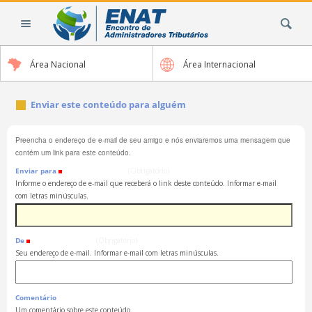
Ir
Busca
para
o
conteúdo.
Área Nacional
Área Internacional
|
Ir
para
Enviar este conteúdo para alguém
a
navegação
Preencha o endereço de e-mail de seu amigo e nós enviaremos uma mensagem que
contém um link para este conteúdo.
Enviar para
(Obrigatório)
Informe o endereço de e-mail que receberá o link deste conteúdo. Informar e-mail
com letras minúsculas.
De
(Obrigatório)
Seu endereço de e-mail. Informar e-mail com letras minúsculas.
Comentário
Um comentário sobre este conteúdo.