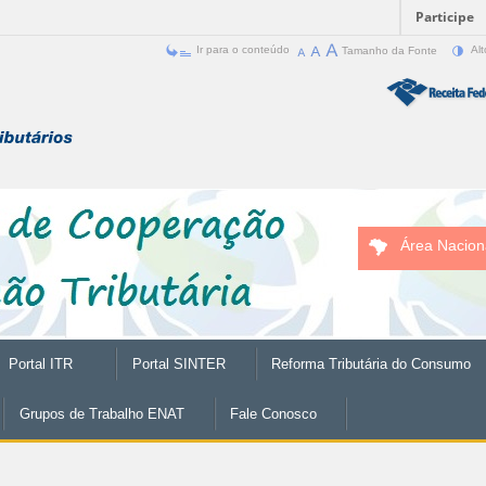
Participe
Ir para o conteúdo
Tamanho da Fonte
Alt
Área Nacion
Portal ITR
Portal SINTER
Reforma Tributária do Consumo
Grupos de Trabalho ENAT
Fale Conosco