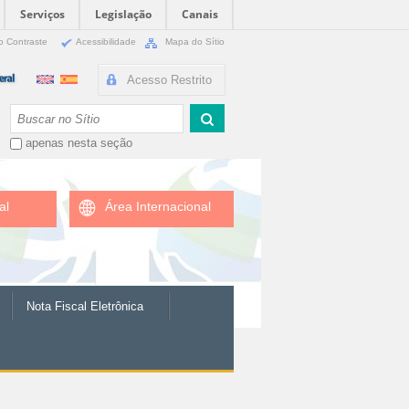
Serviços
Legislação
Canais
o Contraste
Acessibilidade
Mapa do Sítio
Acesso Restrito
Busca
apenas nesta seção
al
Área Internacional
Nota Fiscal Eletrônica