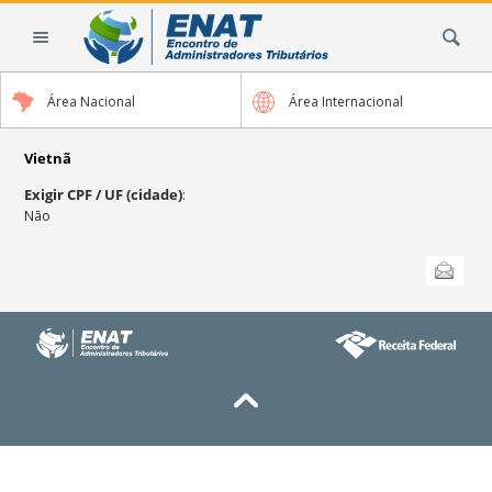
Ir
Busca
para
o
conteúdo.
Área Nacional
Área Internacional
|
Ir
para
Vietnã
a
Exigir CPF / UF (cidade)
:
navegação
Não
Ações
Enviar
do
documento