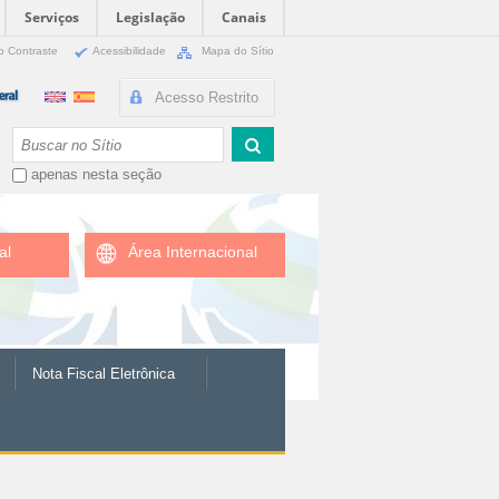
Serviços
Legislação
Canais
o Contraste
Acessibilidade
Mapa do Sítio
Acesso Restrito
Busca
apenas nesta seção
al
Área Internacional
Nota Fiscal Eletrônica