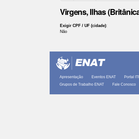
Virgens, Ilhas (Britânic
Exigir CPF / UF (cidade)
:
Não
Ações
do
documento
Apresentação
Eventos ENAT
Portal I
Grupos de Trabalho ENAT
Fale Conosco