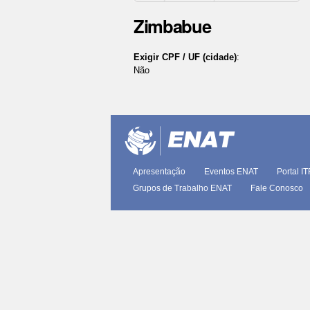
Zimbabue
Exigir CPF / UF (cidade)
:
Não
Ações
do
documento
Apresentação
Eventos ENAT
Portal I
Grupos de Trabalho ENAT
Fale Conosco