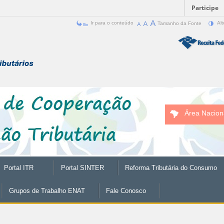
Participe
Ir para o conteúdo
Tamanho da Fonte
Alt
Área Nacion
Portal ITR
Portal SINTER
Reforma Tributária do Consumo
Grupos de Trabalho ENAT
Fale Conosco