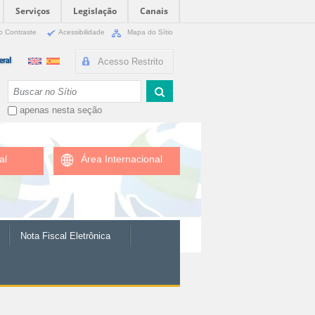
Serviços
Legislação
Canais
o Contraste
Acessibilidade
Mapa do Sítio
Acesso Restrito
Busca
apenas nesta seção
al
Área Internacional
Nota Fiscal Eletrônica