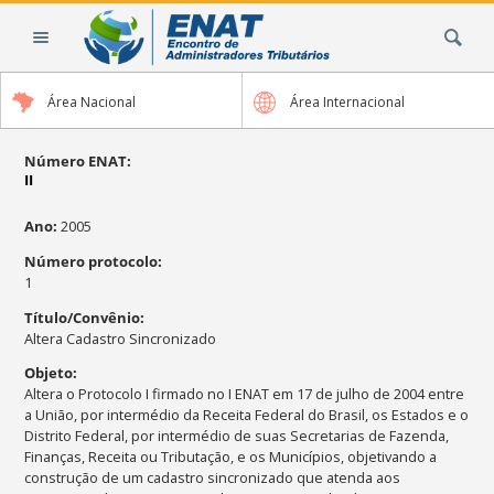
Ir
Busca
para
o
conteúdo.
Área Nacional
Área Internacional
|
Ir
para
Número ENAT
:
II
a
navegação
Ano
:
2005
Número protocolo
:
1
Título/Convênio
:
Altera Cadastro Sincronizado
Objeto
:
Altera o Protocolo I firmado no I ENAT em 17 de julho de 2004 entre
a União, por intermédio da Receita Federal do Brasil, os Estados e o
Distrito Federal, por intermédio de suas Secretarias de Fazenda,
Finanças, Receita ou Tributação, e os Municípios, objetivando a
construção de um cadastro sincronizado que atenda aos