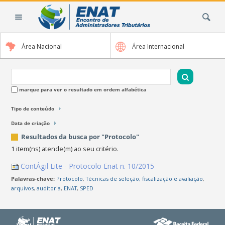
Ir
Busca
para
o
conteúdo.
Área Nacional
Área Internacional
|
Ir
para
a
marque para ver o resultado em ordem alfabética
navegação
Tipo de conteúdo
Data de criação
Resultados da busca por "Protocolo"
1 item(ns) atende(m) ao seu critério.
ContÁgil Lite - Protocolo Enat n. 10/2015
Palavras-chave:
Protocolo
,
Técnicas de seleção, fiscalização e avaliação
,
arquivos
,
auditoria
,
ENAT
,
SPED