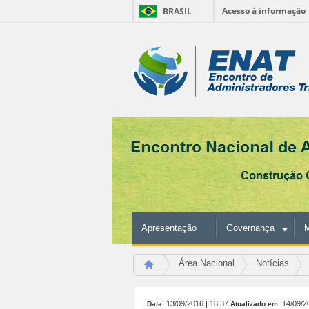
Acesso à informação
BRASIL
Ir
para
Ferramentas
o
conteúdo.
Pessoais
|
Ir
para
a
navegação
Apresentação
Governança
M
Área Nacional
Notícias
13/09/2016
| 18:37
14/09/2
Data:
Atualizado em: