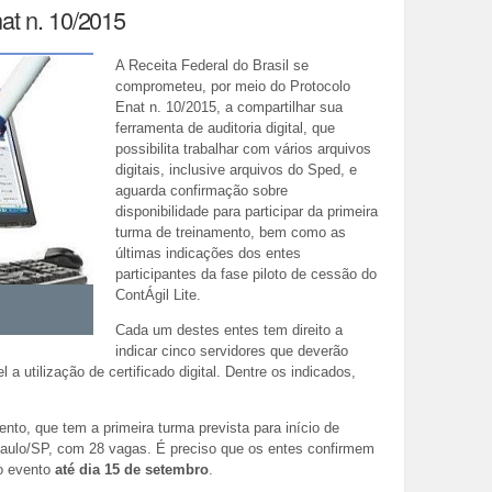
nat n. 10/2015
A Receita Federal do Brasil se
comprometeu, por meio do Protocolo
Enat
n. 10/2015, a compartilhar sua
ferramenta de auditoria digital, que
possibilita trabalhar com vários arquivos
digitais, inclusive arquivos do Sped, e
aguarda confirmação sobre
disponibilidade para participar da primeira
turma de treinamento, bem como
as
últimas indicações dos entes
participantes da fase piloto de cessão do
ContÁgil Lite.
Cada um destes entes tem direito a
indicar cinco servidores que deverão
el a
utilização de certificado digital.
Dentre os indicados,
nto, que tem a primeira turma prevista para início de
 Paulo/SP, com 28 vagas. É preciso que os entes confirmem
do evento
a
té dia 15 de setembro
.