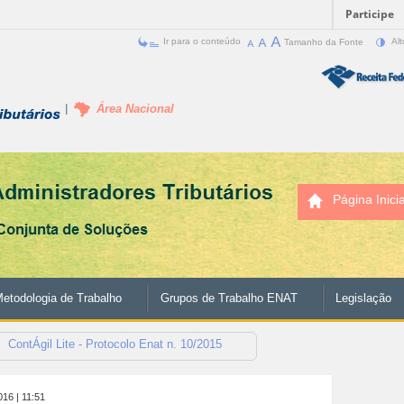
Participe
Ir para o conteúdo
Tamanho da Fonte
Alt
Área Nacional
Página Inicia
etodologia de Trabalho
Grupos de Trabalho ENAT
Legislação
ContÁgil Lite - Protocolo Enat n. 10/2015
016
| 11:51