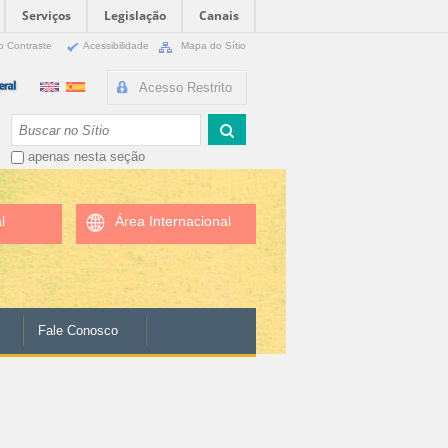
Serviços
Legislação
Canais
o Contraste
Acessibilidade
Mapa do Sítio
Acesso Restrito
Busca
apenas nesta seção
l
Área Internacional
Fale Conosco