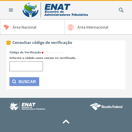
Ir
Busca
para
o
conteúdo.
Área Nacional
Área Internacional
|
Ir
para
Consultar código de verificação
a
Código de Verificação
(Obrigatório)
navegação
Informe o códido como consta no certificado.