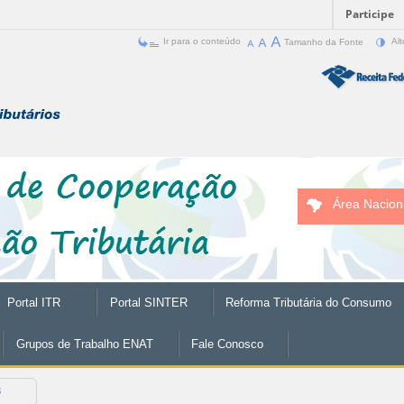
Participe
Ir para o conteúdo
Tamanho da Fonte
Alt
Área Nacion
Portal ITR
Portal SINTER
Reforma Tributária do Consumo
Grupos de Trabalho ENAT
Fale Conosco
s