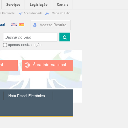
Serviços
Legislação
Canais
o Contraste
Acessibilidade
Mapa do Sítio
Acesso Restrito
Busca
apenas nesta seção
al
Área Internacional
Nota Fiscal Eletrônica