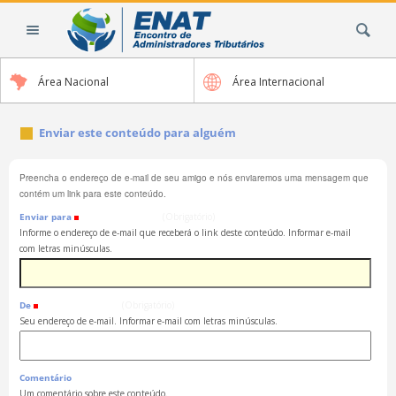
Ir
Busca
para
o
conteúdo.
Área Nacional
Área Internacional
|
Ir
para
Enviar este conteúdo para alguém
a
navegação
Preencha o endereço de e-mail de seu amigo e nós enviaremos uma mensagem que
contém um link para este conteúdo.
Enviar para
(Obrigatório)
Informe o endereço de e-mail que receberá o link deste conteúdo. Informar e-mail
com letras minúsculas.
De
(Obrigatório)
Seu endereço de e-mail. Informar e-mail com letras minúsculas.
Comentário
Um comentário sobre este conteúdo.