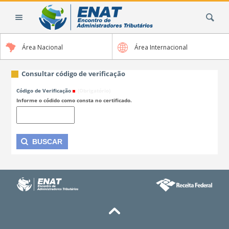
Ir
Busca
para
o
conteúdo.
Área Nacional
Área Internacional
|
Ir
para
Consultar código de verificação
a
Código de Verificação
(Obrigatório)
navegação
Informe o códido como consta no certificado.