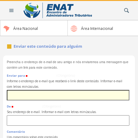
Ir
Busca
para
o
conteúdo.
Área Nacional
Área Internacional
|
Ir
para
Enviar este conteúdo para alguém
a
navegação
Preencha o endereço de e-mail de seu amigo e nós enviaremos uma mensagem que
contém um link para este conteúdo.
Enviar para
(Obrigatório)
Informe o endereço de e-mail que receberá o link deste conteúdo. Informar e-mail
com letras minúsculas.
De
(Obrigatório)
Seu endereço de e-mail. Informar e-mail com letras minúsculas.
Comentário
Um comentário sobre este conteúdo.