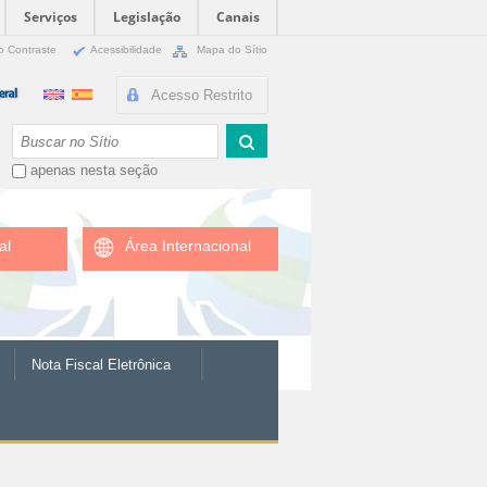
Serviços
Legislação
Canais
o Contraste
Acessibilidade
Mapa do Sítio
Acesso Restrito
Busca
apenas nesta seção
al
Área Internacional
Nota Fiscal Eletrônica