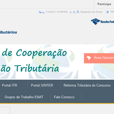
Participe
Ir para o conteúdo
Tamanho da Fonte
Alt
Área Nacion
Portal ITR
Portal SINTER
Reforma Tributária do Consumo
Grupos de Trabalho ENAT
Fale Conosco
í