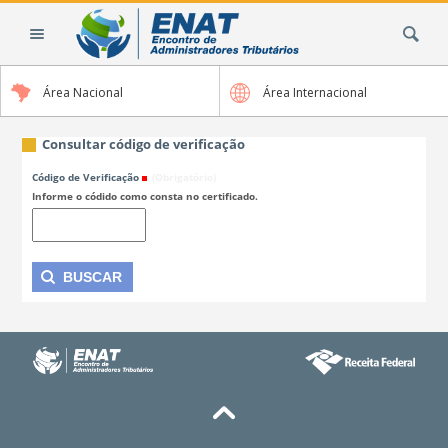
Ir
Busca
para
o
conteúdo.
Área Nacional
Área Internacional
|
Ir
para
Consultar código de verificação
a
Código de Verificação
(Obrigatório)
navegação
Informe o códido como consta no certificado.