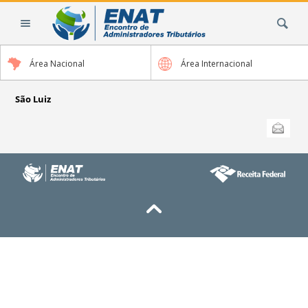
Ir
Busca
para
o
conteúdo.
Área Nacional
Área Internacional
|
Ir
para
São Luiz
a
Ações
Enviar
do
navegação
documento