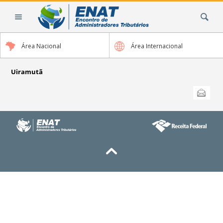
Ir
Busca
para
o
conteúdo.
Área Nacional
Área Internacional
|
Ir
para
Uiramutã
a
Ações
Enviar
do
navegação
documento