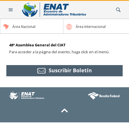
Cambiar
Buscar
a
contenido.
|
Área Nacional
Área Internacional
Saltar
a
navegación
48ª Asamblea General del CIAT
Para acceder a la página del evento, haga click en el menú.
Suscribir Boletín