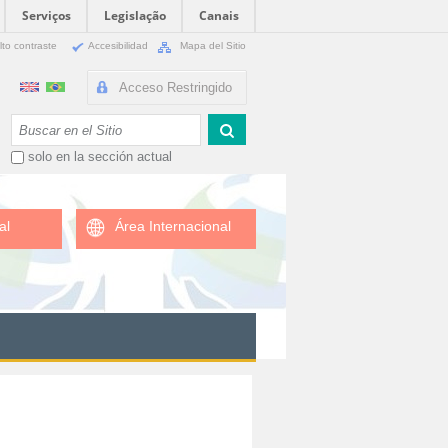
Serviços
Legislação
Canais
lto contraste
Accesibilidad
Mapa del Sitio
Acceso Restringido
Buscar
solo en la sección actual
al
Área Internacional