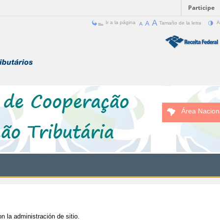
Participe
Ir a la página
Tamaño de la letra
A
Área Nacion
n la administración de sitio.