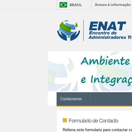
Acesso à informação
BRASIL
Cambiar
a
Herramientas
contenido.
|
Personales
Saltar
a
navegación
Contáctenos
Formulario de Contacto
Rellena este formulario para contactar co