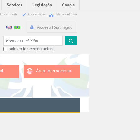
Serviços
Legislação
Canais
lto contraste
Accesibilidad
Mapa del Sitio
Acceso Restringido
Buscar
solo en la sección actual
al
Área Internacional