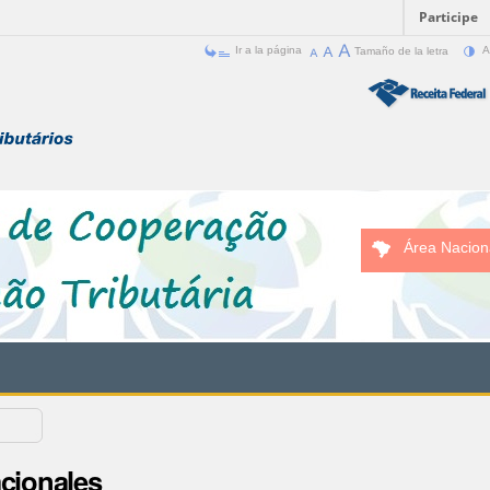
Participe
Ir a la página
Tamaño de la letra
A
Área Nacion
s
cionales