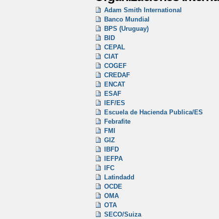
Adam Smith International
Banco Mundial
BPS (Uruguay)
BID
CEPAL
CIAT
COGEF
CREDAF
ENCAT
ESAF
IEF/ES
Escuela de Hacienda Publica/ES
Febrafite
FMI
GIZ
IBFD
IEFPA
IFC
Latindadd
OCDE
OMA
OTA
SECO/Suiza