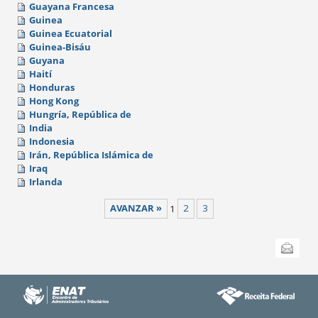
Guayana Francesa
Guinea
Guinea Ecuatorial
Guinea-Bisáu
Guyana
Haití
Honduras
Hong Kong
Hungría, República de
India
Indonesia
Irán, República Islámica de
Iraq
Irlanda
AVANZAR »
1
2
3
Acciones
Enviar esta
de
Documento