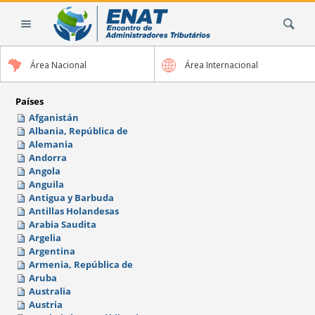
Cambiar
Buscar
a
contenido.
|
Área Nacional
Área Internacional
Saltar
a
navegación
Países
Afganistán
Albania, República de
Alemania
Andorra
Angola
Anguila
Antigua y Barbuda
Antillas Holandesas
Arabia Saudita
Argelia
Argentina
Armenia, República de
Aruba
Australia
Austria