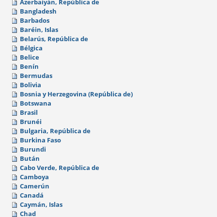
Azerbaiyán, República de
Bangladesh
Barbados
Baréin, Islas
Belarús, República de
Bélgica
Belice
Benín
Bermudas
Bolivia
Bosnia y Herzegovina (República de)
Botswana
Brasil
Brunéi
Bulgaria, República de
Burkina Faso
Burundi
Bután
Cabo Verde, República de
Camboya
Camerún
Canadá
Caymán, Islas
Chad