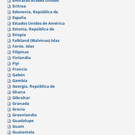
Emiratos Árabes Unidos
Eritrea
Eslovenia, República de
España
Estados Unidos de América
Estonia, República de
Etiopía
Falkland (Malvinas) Islas
Faroe, Islas
Filipinas
Finlandia
Fiyi
Francia
Gabón
Gambia
Georgia, República de
Ghana
Gibraltar
Granada
Grecia
Groenlandia
Guadalupe
Guam
Guatemala