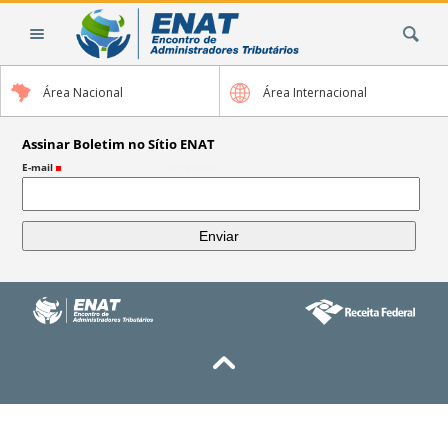
Ir
Busca
para
o
conteúdo.
Área Nacional
Área Internacional
|
Ir
para
Assinar Boletim no Sítio ENAT
a
E-mail
(Obrigatório)
navegação