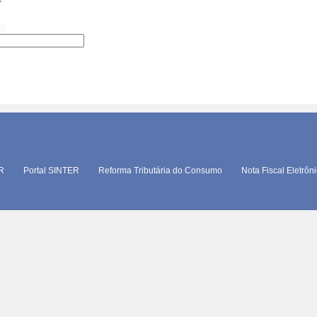
T
o)
TR
Portal SINTER
Reforma Tributária do Consumo
Nota Fiscal Eletrôn