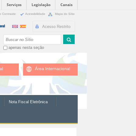
Serviços
Legislação
Canais
o Contraste
Acessibilidade
Mapa do Sítio
Acesso Restrito
Busca
apenas nesta seção
al
Área Internacional
Nota Fiscal Eletrônica