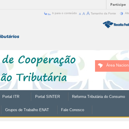
Participe
Ir para o conteúdo
Tamanho da Fonte
Alt
Área Nacion
Portal ITR
Portal SINTER
Reforma Tributária do Consumo
Grupos de Trabalho ENAT
Fale Conosco