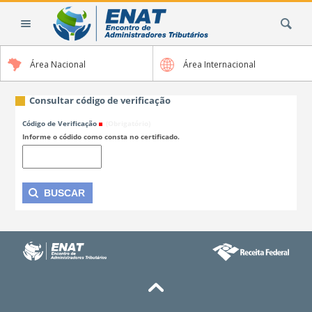
Ir
Busca
para
o
conteúdo.
Área Nacional
Área Internacional
|
Ir
para
Consultar código de verificação
a
Código de Verificação
(Obrigatório)
navegação
Informe o códido como consta no certificado.