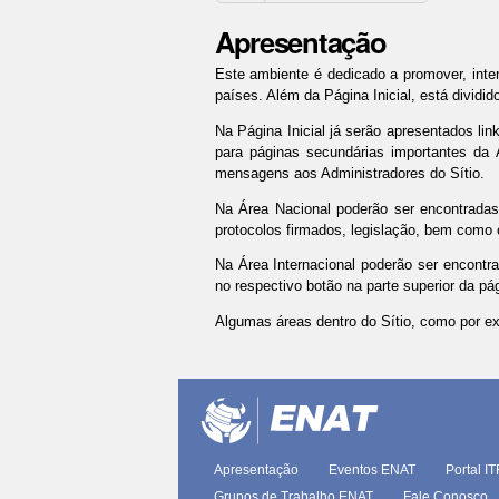
Apresentação
Este ambiente é dedicado a promover, intens
países. Além da Página Inicial, es
tá dividi
Na Página Inicial já serão apresentados li
para páginas secundárias importantes da
mensagens aos Administradores do Sítio.
Na Área Nacional poderão ser encontradas 
protocolos firmados, legislação, bem como o
Na Área Internacional poderão ser encontr
no respectivo botão na parte superior da pá
Algumas áreas dentro do Sítio, como por e
Ações
do
documento
Apresentação
Eventos ENAT
Portal I
Grupos de Trabalho ENAT
Fale Conosco