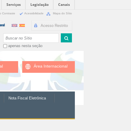
Serviços
Legislação
Canais
o Contraste
Acessibilidade
Mapa do Sítio
Acesso Restrito
Busca
apenas nesta seção
al
Área Internacional
Nota Fiscal Eletrônica