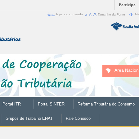
Participe
Ir para o conteúdo
Tamanho da Fonte
Alt
Área Nacion
Portal ITR
Portal SINTER
Reforma Tributária do Consumo
Grupos de Trabalho ENAT
Fale Conosco