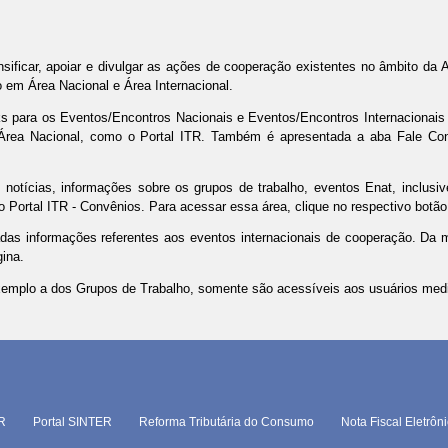
ificar, apoiar e divulgar as ações de cooperação existentes no âmbito da Ad
do em Área Nacional e Área Internacional.
nks para os Eventos/Encontros Nacionais e Eventos/Encontros Internacionais 
 Área Nacional, como o Portal ITR. Também é apresentada a aba Fale Con
notícias, informações sobre os grupos de trabalho, eventos Enat, inclusive
 Portal ITR - Convênios. Para acessar essa área, clique no respectivo botão 
adas informações referentes aos eventos internacionais de cooperação. Da
gina.
xemplo a dos Grupos de Trabalho, somente são acessíveis aos usuários medi
TR
Portal SINTER
Reforma Tributária do Consumo
Nota Fiscal Eletrôn