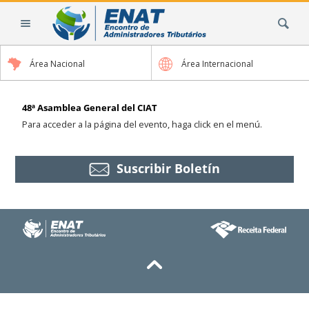
Cambiar
Buscar
a
contenido.
|
Área Nacional
Área Internacional
Saltar
a
navegación
48ª Asamblea General del CIAT
Para acceder a la página del evento, haga click en el menú.
Suscribir Boletín