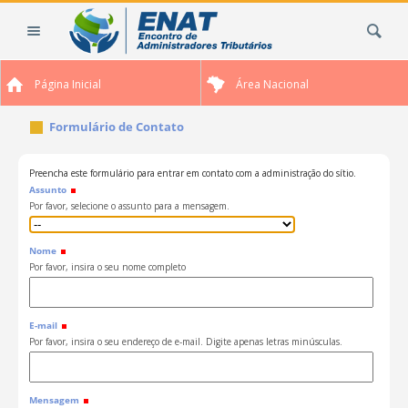
Ir
Busca
para
o
conteúdo.
Página Inicial
Área Nacional
|
Ir
Formulário de Contato
para
a
navegação
Preencha este formulário para entrar em contato com a administração do sítio.
Assunto
Por favor, selecione o assunto para a mensagem.
Nome
Por favor, insira o seu nome completo
E-mail
Por favor, insira o seu endereço de e-mail. Digite apenas letras minúsculas.
Mensagem