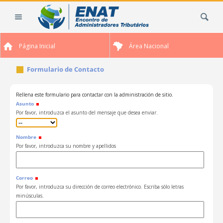
Cambiar
Buscar
a
contenido.
|
Página Inicial
Área Nacional
Saltar
a
Formulario de Contacto
navegación
Rellena este formulario para contactar con la administración de sitio.
Asunto
Por favor, introduzca el asunto del mensaje que desea enviar.
Nombre
Por favor, introduzca su nombre y apellidos
Correo
Por favor, introduzca su dirección de correo electrónico. Escriba sólo letras
minúsculas.