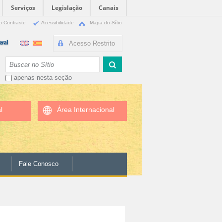
Serviços
Legislação
Canais
o Contraste
Acessibilidade
Mapa do Sítio
Acesso Restrito
Busca
apenas nesta seção
l
Área Internacional
Fale Conosco