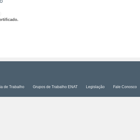
ão
)
rtificado.
ia de Trabalho
Grupos de Trabalho ENAT
Legislação
Fale Conosco