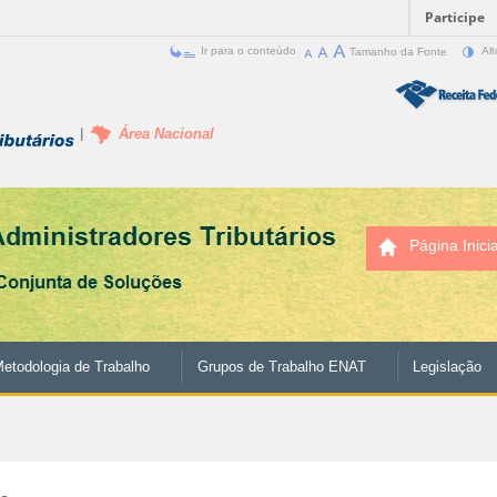
Participe
Ir para o conteúdo
Tamanho da Fonte
Alt
Área Nacional
Página Inicia
etodologia de Trabalho
Grupos de Trabalho ENAT
Legislação