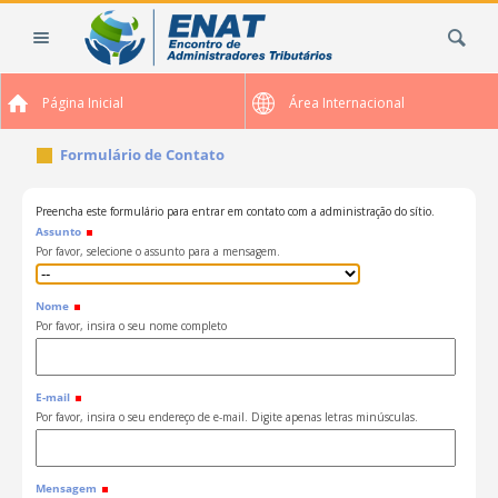
Ir
Busca
para
o
conteúdo.
Página Inicial
Área Internacional
|
Ir
Formulário de Contato
para
a
navegação
Preencha este formulário para entrar em contato com a administração do sítio.
Assunto
Por favor, selecione o assunto para a mensagem.
Nome
Por favor, insira o seu nome completo
E-mail
Por favor, insira o seu endereço de e-mail. Digite apenas letras minúsculas.
Mensagem