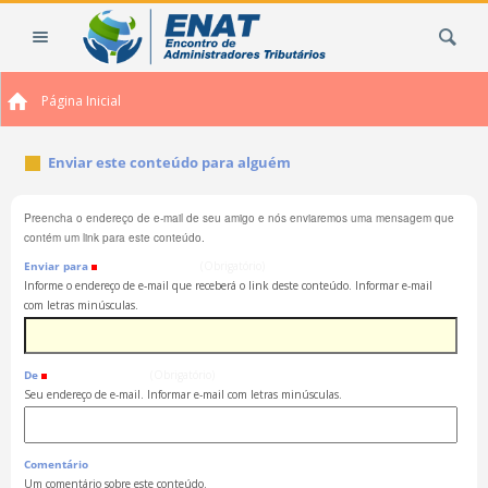
Ir
Busca
para
o
conteúdo.
Página Inicial
|
Ir
para
Enviar este conteúdo para alguém
a
navegação
Preencha o endereço de e-mail de seu amigo e nós enviaremos uma mensagem que
contém um link para este conteúdo.
Enviar para
(Obrigatório)
Informe o endereço de e-mail que receberá o link deste conteúdo. Informar e-mail
com letras minúsculas.
De
(Obrigatório)
Seu endereço de e-mail. Informar e-mail com letras minúsculas.
Comentário
Um comentário sobre este conteúdo.