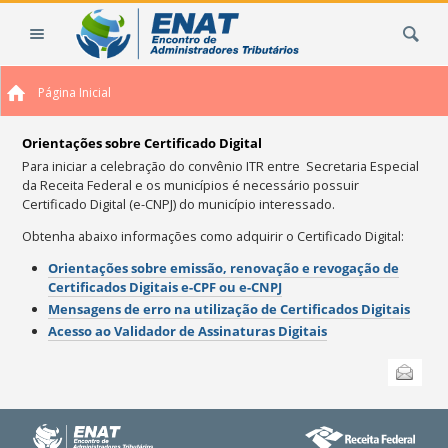
Ir
Busca
para
o
conteúdo.
Página Inicial
|
Ir
para
Orientações sobre Certificado Digital
a
Para iniciar a celebração do convênio ITR entre Secretaria Especial
da Receita Federal e os municípios é necessário possuir
navegação
Certificado Digital (e-CNPJ) do município interessado.
Obtenha abaixo informações como adquirir o Certificado Digital:
Orientações sobre emissão, renovação e revogação de
Certificados Digitais e-CPF ou e-CNPJ
Mensagens de erro na utilização de Certificados Digitais
Acesso ao Validador de Assinaturas Digitais
Ações
Enviar
do
documento