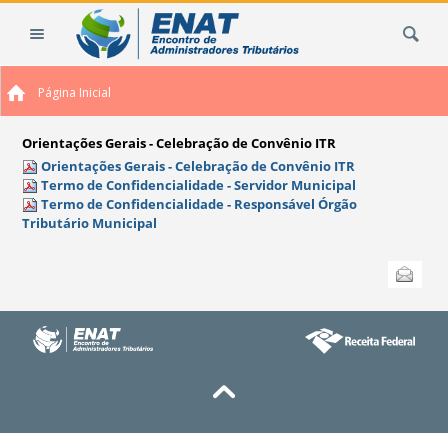
Ir
Busca
para
o
conteúdo.
Página Inicial
|
Ir
para
Orientações Gerais - Celebração de Convênio ITR
a
Orientações Gerais - Celebração de Convênio ITR
Termo de Confidencialidade - Servidor Municipal
navegação
Termo de Confidencialidade - Responsável Órgão
Tributário Municipal
Ações
Enviar
do
documento