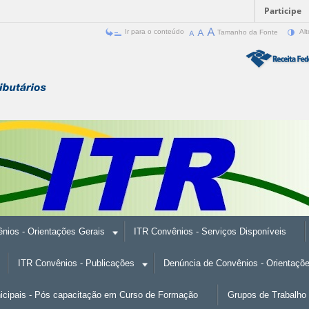
Participe
Ir para o conteúdo
Tamanho da Fonte
Alt
nios - Orientações Gerais
ITR Convênios - Serviços Disponíveis
ITR Convênios - Publicações
Denúncia de Convênios - Orientaçõ
nicipais - Pós capacitação em Curso de Formação
Grupos de Trabalho