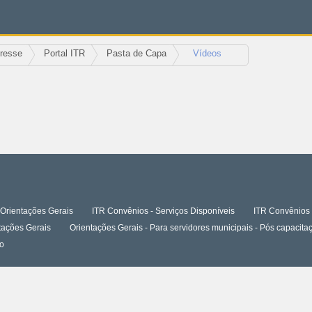
eresse
Portal ITR
Pasta de Capa
Vídeos
Orientações Gerais
ITR Convênios - Serviços Disponíveis
ITR Convênios 
tações Gerais
Orientações Gerais - Para servidores municipais - Pós capaci
o