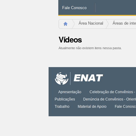
Fale Conosco
Área Nacional
Áreas de int
Vídeos
Atualmente não existem itens nessa pasta.
Ações
do
documento
Apresentação
Celebração de Convênios - 
Publicações
Denúncia de Convênios - Orien
Trabalho
Material de Apoio
Fale Conosc