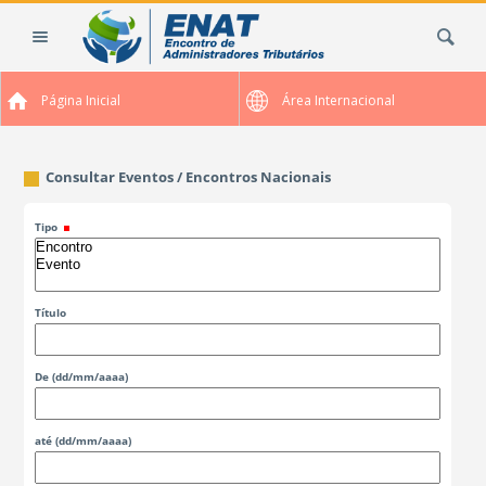
Ir
Busca
para
o
conteúdo.
Página Inicial
Área Internacional
|
Ir
para
Consultar Eventos / Encontros Nacionais
a
navegação
Tipo
Título
De
(dd/mm/aaaa)
até
(dd/mm/aaaa)