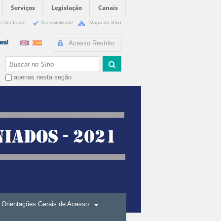
Serviços
Legislação
Canais
o Contraste
Acessibilidade
Mapa do Sítio
Acesso Restrito
Busca
apenas nesta seção
Orientações Gerais de Acesso