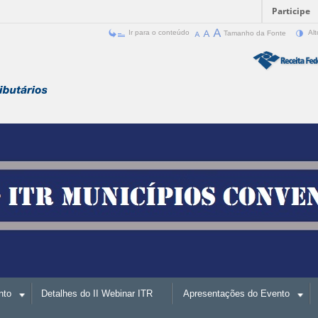
Participe
Ir para o conteúdo
Tamanho da Fonte
Alt
nto
Detalhes do II Webinar ITR
Apresentações do Evento