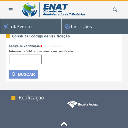
Ir
Busca
para
o
conteúdo.
Inf. Evento
Inscrições
|
Ir
Consultar código de verificação
para
Código de Verificação
(Obrigatório)
a
Informe o códido como consta no certificado.
navegação
Realização