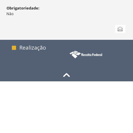
Obrigatoriedade
:
Não
Ações
Enviar
do
documento
Realização