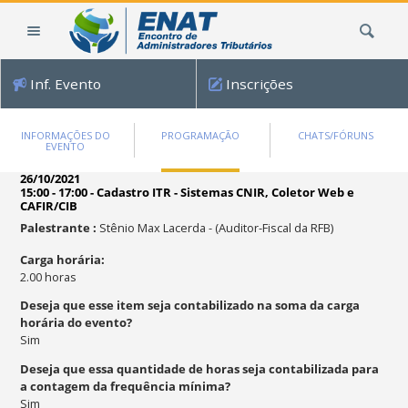
Ir
Busca
para
o
conteúdo.
Inf. Evento
Inscrições
|
Ir
para
INFORMAÇÕES DO
PROGRAMAÇÃO
CHATS/FÓRUNS
EVENTO
a
navegação
26/10/2021
15:00 - 17:00
-
Cadastro ITR - Sistemas CNIR, Coletor Web e
CAFIR/CIB
Palestrante
:
Stênio Max Lacerda
-
(Auditor-Fiscal da RFB)
Carga horária
:
2.00
horas
Deseja que esse item seja contabilizado na soma da carga
horária do evento?
Sim
Deseja que essa quantidade de horas seja contabilizada para
a contagem da frequência mínima?
Sim