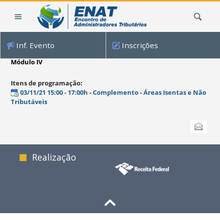
Ir
Busca
para
o
conteúdo.
Inf. Evento
Inscrições
|
Ir
Módulo IV
para
a
Itens de programação
:
navegação
03/11/21 15:00 - 17:00h - Complemento - Áreas Isentas e Não
Tributáveis
Ações
Enviar
do
documento
Realização