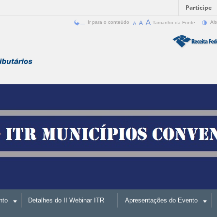
Participe
Ir para o conteúdo
Tamanho da Fonte
Alt
nto
Detalhes do II Webinar ITR
Apresentações do Evento