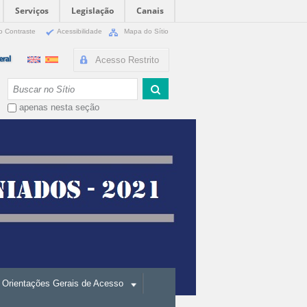
Serviços
Legislação
Canais
o Contraste
Acessibilidade
Mapa do Sítio
Acesso Restrito
Busca
apenas nesta seção
Orientações Gerais de Acesso