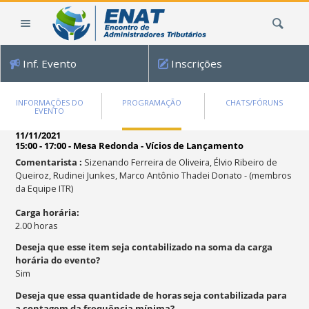
Ir
Busca
para
o
conteúdo.
Inf. Evento
Inscrições
|
Ir
para
INFORMAÇÕES DO
PROGRAMAÇÃO
CHATS/FÓRUNS
EVENTO
a
navegação
11/11/2021
15:00 - 17:00
-
Mesa Redonda - Vícios de Lançamento
Comentarista
:
Sizenando Ferreira de Oliveira, Élvio Ribeiro de
Queiroz, Rudinei Junkes, Marco Antônio Thadei Donato
-
(membros
da Equipe ITR)
Carga horária
:
2.00
horas
Deseja que esse item seja contabilizado na soma da carga
horária do evento?
Sim
Deseja que essa quantidade de horas seja contabilizada para
a contagem da frequência mínima?