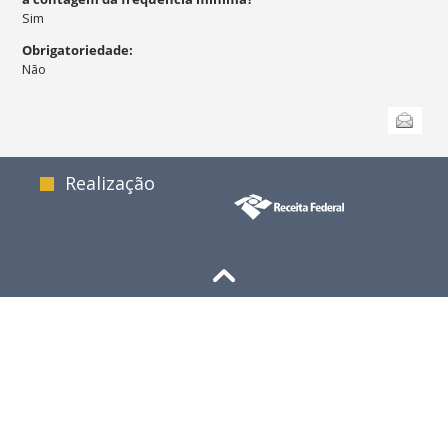
Sim
Obrigatoriedade
:
Não
Ações
Enviar
do
documento
Realização