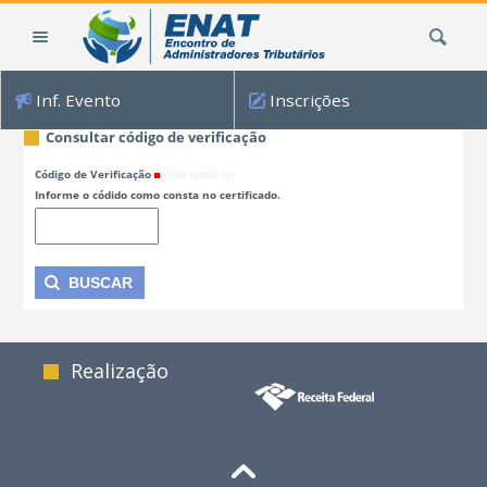
Ir
Busca
para
o
conteúdo.
Inf. Evento
Inscrições
|
Ir
Consultar código de verificação
para
Código de Verificação
(Obrigatório)
a
Informe o códido como consta no certificado.
navegação
Realização