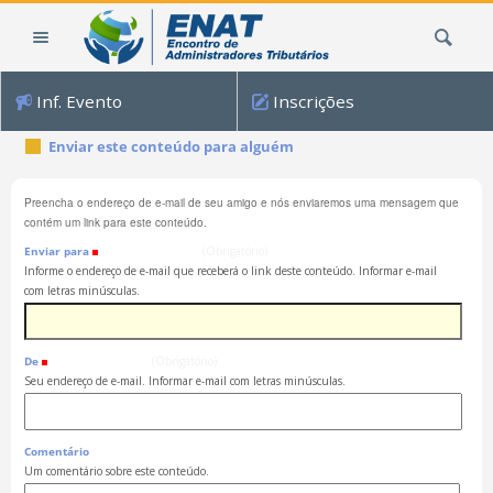
Ir
Busca
para
o
conteúdo.
Inf. Evento
Inscrições
|
Ir
Enviar este conteúdo para alguém
para
a
Preencha o endereço de e-mail de seu amigo e nós enviaremos uma mensagem que
navegação
contém um link para este conteúdo.
Enviar para
(Obrigatório)
Informe o endereço de e-mail que receberá o link deste conteúdo. Informar e-mail
com letras minúsculas.
De
(Obrigatório)
Seu endereço de e-mail. Informar e-mail com letras minúsculas.
Comentário
Um comentário sobre este conteúdo.